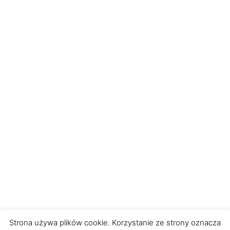
Strona używa plików cookie. Korzystanie ze strony oznacza
Główna
Edycje
Zgłoś się
Kontakt
Polityka prywatności