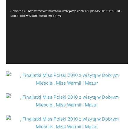
video
Pobierz plik: https://misswarmiiimazur.wmtv.pl/wp-content/uploads/2019/11/2010-
Miss-Polski-w-Dobre-Miasto.mp4?_=1