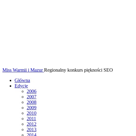
Miss Warmii i Mazur
Regionalny konkurs piękności SEO
Główna
Edycje
2006
2007
2008
2009
2010
2011
2012
2013
2014