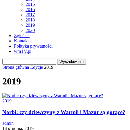
2015
2016
2017
2018
2019
2020
Zgłoś się
Kontakt
Polityka prywatności
wmTV.pl
Strona główna
Edycje
2019
2019
2019
Norbi: czy dziewczyny z Warmii i Mazur są gorące?
admin
-
14 grudnia, 2019