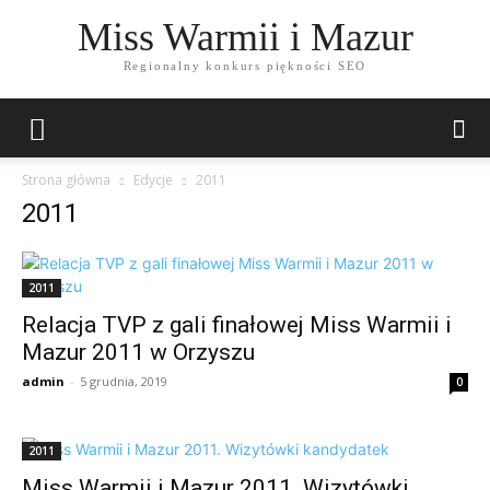
Miss Warmii i Mazur
Regionalny konkurs piękności SEO
Strona główna
Edycje
2011
2011
2011
Relacja TVP z gali finałowej Miss Warmii i
Mazur 2011 w Orzyszu
admin
-
5 grudnia, 2019
0
2011
Miss Warmii i Mazur 2011. Wizytówki