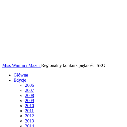
Miss Warmii i Mazur
Regionalny konkurs piękności SEO
Główna
Edycje
2006
2007
2008
2009
2010
2011
2012
2013
2014