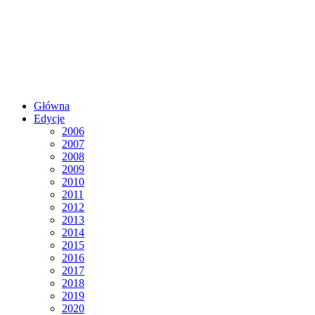
Główna
Edycje
2006
2007
2008
2009
2010
2011
2012
2013
2014
2015
2016
2017
2018
2019
2020