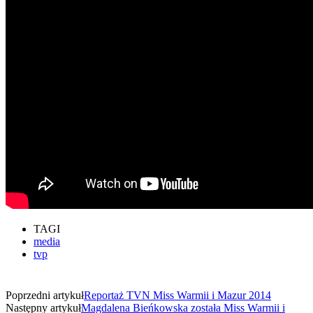
TAGI
media
tvp
Poprzedni artykuł
Reportaż TVN Miss Warmii i Mazur 2014
Następny artykuł
Magdalena Bieńkowska została Miss Warmii i