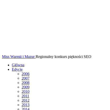
Miss Warmii i Mazur
Regionalny konkurs piękności SEO
Główna
Edycje
2006
2007
2008
2009
2010
2011
2012
2013
2014