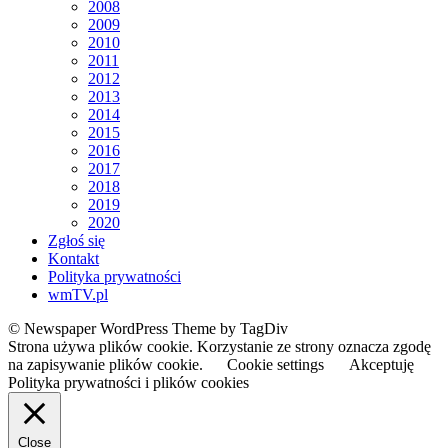
2008
2009
2010
2011
2012
2013
2014
2015
2016
2017
2018
2019
2020
Zgłoś się
Kontakt
Polityka prywatności
wmTV.pl
© Newspaper WordPress Theme by TagDiv
Strona używa plików cookie. Korzystanie ze strony oznacza zgodę
na zapisywanie plików cookie.
Cookie settings
Akceptuję
Polityka prywatności i plików cookies
Close