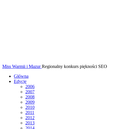
Miss Warmii i Mazur
Regionalny konkurs piękności SEO
Główna
Edycje
2006
2007
2008
2009
2010
2011
2012
2013
2014