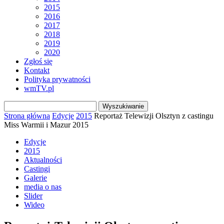
2015
2016
2017
2018
2019
2020
Zgłoś się
Kontakt
Polityka prywatności
wmTV.pl
Strona główna
Edycje
2015
Reportaż Telewizji Olsztyn z castingu
Miss Warmii i Mazur 2015
Edycje
2015
Aktualności
Castingi
Galerie
media o nas
Slider
Wideo