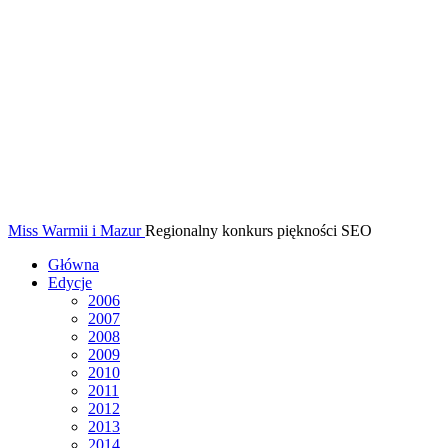
Miss Warmii i Mazur
Regionalny konkurs piękności SEO
Główna
Edycje
2006
2007
2008
2009
2010
2011
2012
2013
2014