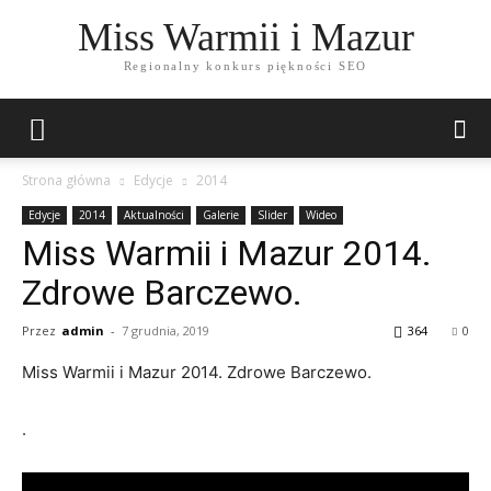
Miss Warmii i Mazur
Regionalny konkurs piękności SEO
Strona główna
Edycje
2014
Edycje
2014
Aktualności
Galerie
Slider
Wideo
Miss Warmii i Mazur 2014.
Zdrowe Barczewo.
Przez
admin
-
7 grudnia, 2019
364
0
Miss Warmii i Mazur 2014. Zdrowe Barczewo.
.