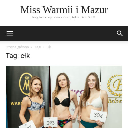
Miss Warmii i Mazur
Regionalny konkurs piękności SEO
Strona główna
Tagi
Ełk
Tag: ełk